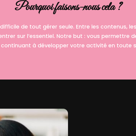
Pourquoi faisons-nous cela ?
ifficile de tout gérer seule. Entre les contenus, les
trer sur l’essentiel. Notre but : vous permettre d
 continuant à développer votre activité en toute s