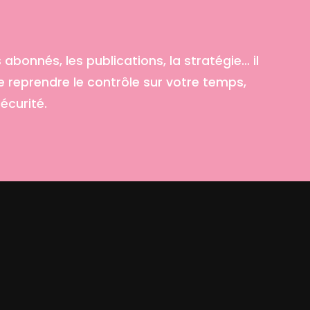
 abonnés, les publications, la stratégie… il
e reprendre le contrôle sur votre temps,
écurité.