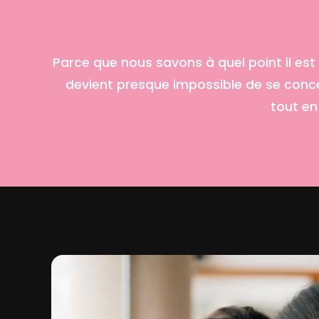
Parce que nous savons à quel point il est d
devient presque impossible de se concen
tout en